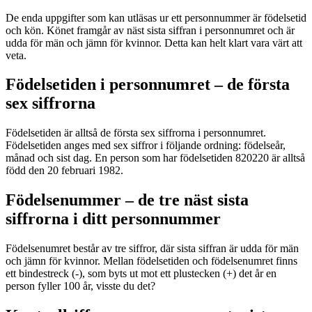
De enda uppgifter som kan utläsas ur ett personnummer är födelsetid
och kön. Könet framgår av näst sista siffran i personnumret och är
udda för män och jämn för kvinnor. Detta kan helt klart vara värt att
veta.
Födelsetiden i personnumret – de första
sex siffrorna
Födelsetiden är alltså de första sex siffrorna i personnumret.
Födelsetiden anges med sex siffror i följande ordning: födelseår,
månad och sist dag. En person som har födelsetiden 820220 är alltså
född den 20 februari 1982.
Födelsenummer – de tre näst sista
siffrorna i ditt personnummer
Födelsenumret består av tre siffror, där sista siffran är udda för män
och jämn för kvinnor. Mellan födelsetiden och födelsenumret finns
ett bindestreck (-), som byts ut mot ett plustecken (+) det år en
person fyller 100 år, visste du det?